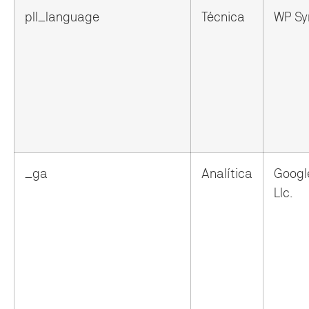
pll_language
Técnica
WP Sy
_ga
Analítica
Googl
Llc.