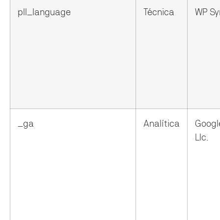
pll_language
Técnica
WP Sy
_ga
Analítica
Googl
Llc.