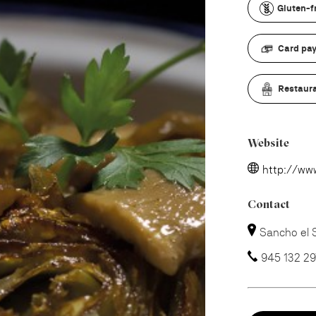
Gluten-f
Card pa
Restaura
Website
http://www
Contact
Sancho el S
945 132 29