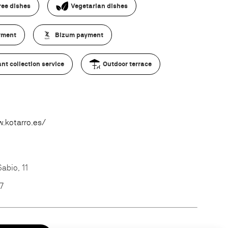
ree dishes
Vegetarian dishes
yment
Bizum payment
nt collection service
Outdoor terrace
.kotarro.es/
abio, 11
7