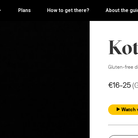
Plans
How to get there?
About the gui
Kot
Gluten-free d
€16-25
(
Watch 