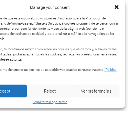
get there
Manage your consent
 de que este sitio web, cuyo titular es Asociación para la Promoción del
no de Vitoria-Gasteiz “Gasteiz On”, utiliza cookies propias y de terceros, con la
permitir el correcto funcionamiento y uso de la página web (por ejemplo,
aceptación del uso de cookies) y para analizar el tráfico o la navegación de los
lla.
n, te mostramos información sobre las cookies que utilizamos y, a través de las
litadas, podrá aceptar todas las cookies, rechazarlas o seleccionar, en ajustes,
desee autorizar.
ormación sobre las cookies de este sitio web puedes consultar nuestra
“Política
ccept
Reject
Ver preferencias
Legal terms
Legal terms
Follow us on: