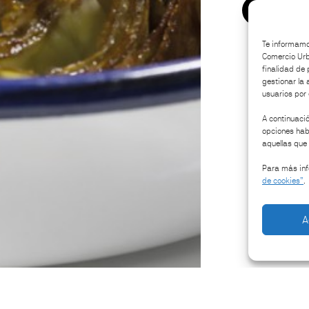
How to 
Te informamos
Comercio Urba
finalidad de 
gestionar la 
usuarios por e
A continuació
opciones habi
aquellas que 
Para más inf
de cookies”
.
A
Restaurants