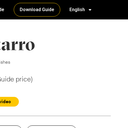
de
Download Guide
English
arro
ishes
Guide price)
video