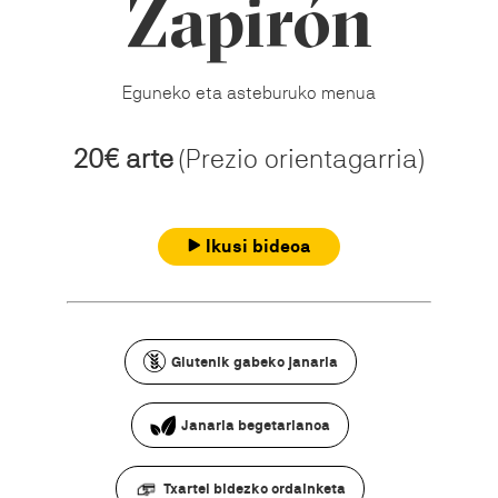
Zapirón
Eguneko eta asteburuko menua
20€ arte
(Prezio orientagarria)
Ikusi bideoa
Glutenik gabeko janaria
Janaria begetarianoa
Txartel bidezko ordainketa