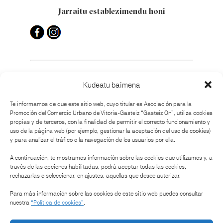
Jarraitu establezimendu honi
Kudeatu baimena
Nola iritsi?
Te informamos de que este sitio web, cuyo titular es Asociación para la
Promoción del Comercio Urbano de Vitoria-Gasteiz “Gasteiz On”, utiliza cookies
propias y de terceros, con la finalidad de permitir el correcto funcionamiento y
uso de la página web (por ejemplo, gestionar la aceptación del uso de cookies)
y para analizar el tráfico o la navegación de los usuarios por ella.
Antolatzailea
A continuación, te mostramos información sobre las cookies que utilizamos y, a
través de las opciones habilitadas, podrá aceptar todas las cookies,
rechazarlas o seleccionar, en ajustes, aquellas que desee autorizar.
Babeslea:
Para más información sobre las cookies de este sitio web puedes consultar
nuestra
“Política de cookies”
.