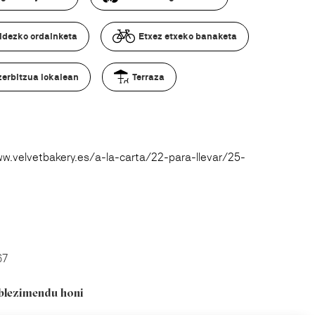
bidezko ordainketa
Etxez etxeko banaketa
zerbitzua lokalean
Terraza
w.velvetbakery.es/a-la-carta/22-para-llevar/25-
67
ablezimendu honi