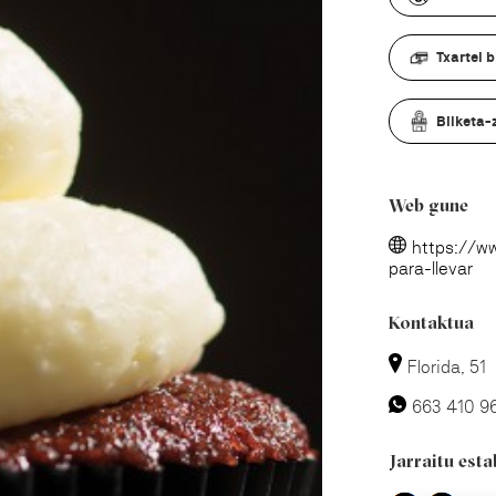
Txartel 
Bilketa-
Web gune
https://ww
para-llevar
Kontaktua
Florida, 51
663 410 9
Jarraitu est