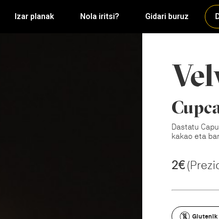
Izar planak
Nola iritsi?
Gidari buruz
D
Vel
Cupca
Dastatu Capuc
kakao eta ban
2€
(Prezi
Glutenik