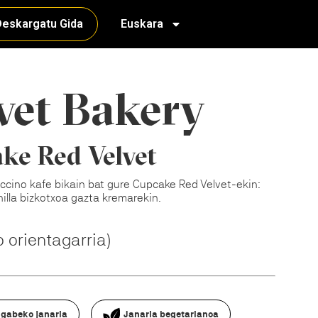
eskargatu Gida
Euskara
vet Bakery
ke Red Velvet
cino kafe bikain bat gure Cupcake Red Velvet-ekin:
illa bizkotxoa gazta kremarekin.
o orientagarria)
 gabeko janaria
Janaria begetarianoa