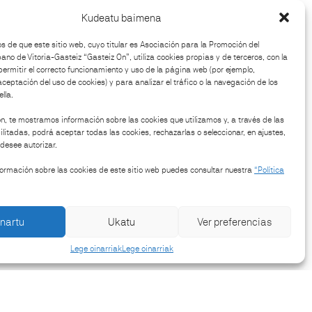
Kudeatu baimena
 de que este sitio web, cuyo titular es Asociación para la Promoción del
no de Vitoria-Gasteiz “Gasteiz On”, utiliza cookies propias y de terceros, con la
permitir el correcto funcionamiento y uso de la página web (por ejemplo,
aceptación del uso de cookies) y para analizar el tráfico o la navegación de los
si?
lla.
n, te mostramos información sobre las cookies que utilizamos y, a través de las
litadas, podrá aceptar todas las cookies, rechazarlas o seleccionar, en ajustes,
desee autorizar.
ormación sobre las cookies de este sitio web puedes consultar nuestra
“Política
nartu
Ukatu
Ver preferencias
Lege oinarriak
Lege oinarriak
Jarrai gaitzazu hemen: