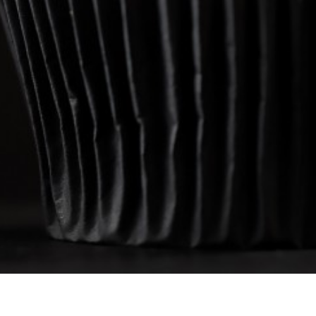
Antolatzailea
Babeslea: