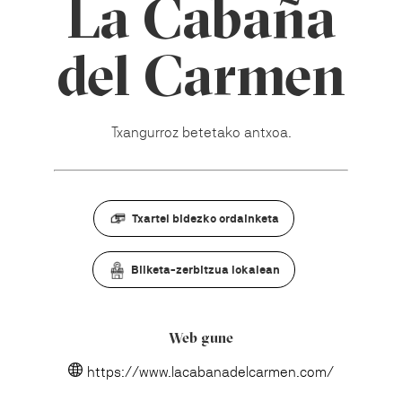
La Cabaña
del Carmen
Txangurroz betetako antxoa.
Txartel bidezko ordainketa
Bilketa-zerbitzua lokalean
Web gune
https://www.lacabanadelcarmen.com/