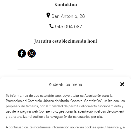
Kontaktua
San Antonio, 28
945 094 087
Jarraitu establezimendu honi
Kudeatu baimena
Nola iritsi?
Te informamos de que este sitio web, cuyo titular es Asociación para la
Promoción del Comercio Urbano de Vitoria-Gasteiz “Gasteiz On”, utiliza cookies
propias y de terceros, con la finalidad de permitir el correcto funcionamiento y
uso de la página web (por ejemplo, gestionar la aceptación del uso de cookies)
y para analizar el tráfico o la navegación de los usuarios por ella.
Antolatzailea
A continuación, te mostramos información sobre las cookies que utilizamos y, a