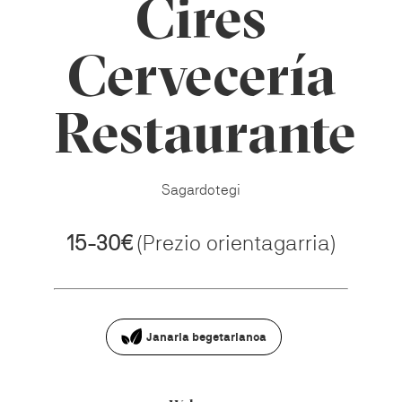
Cires
Cervecería
Restaurante
Sagardotegi
15-30€
(Prezio orientagarria)
Janaria begetarianoa