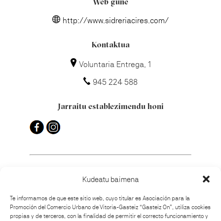
Web gune
http://www.sidreriacires.com/
Kontaktua
Voluntaria Entrega, 1
945 224 588
Jarraitu establezimendu honi
Kudeatu baimena
Nola iritsi?
Te informamos de que este sitio web, cuyo titular es Asociación para la
Promoción del Comercio Urbano de Vitoria-Gasteiz “Gasteiz On”, utiliza cookies
propias y de terceros, con la finalidad de permitir el correcto funcionamiento y