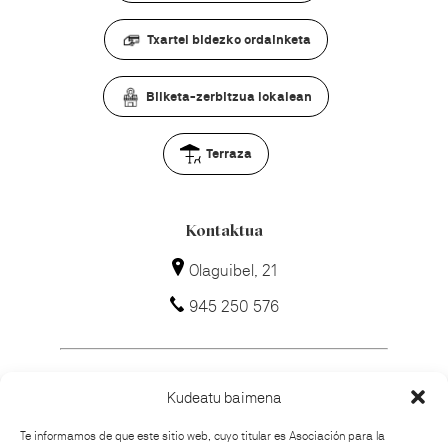
Txartel bidezko ordainketa
Bilketa-zerbitzua lokalean
Terraza
Kontaktua
Olaguibel, 21
945 250 576
Kudeatu baimena
Nola iritsi?
Te informamos de que este sitio web, cuyo titular es Asociación para la