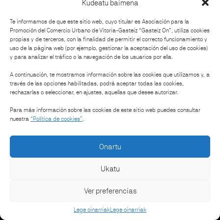
Kudeatu baimena
Nola iritsi?
Te informamos de que este sitio web, cuyo titular es Asociación para la
Promoción del Comercio Urbano de Vitoria-Gasteiz “Gasteiz On”, utiliza cookies
propias y de terceros, con la finalidad de permitir el correcto funcionamiento y
uso de la página web (por ejemplo, gestionar la aceptación del uso de cookies)
y para analizar el tráfico o la navegación de los usuarios por ella.
Antolatzailea
A continuación, te mostramos información sobre las cookies que utilizamos y, a
través de las opciones habilitadas, podrá aceptar todas las cookies,
rechazarlas o seleccionar, en ajustes, aquellas que desee autorizar.
Babeslea:
Para más información sobre las cookies de este sitio web puedes consultar
nuestra
“Política de cookies”
.
Onartu
Ukatu
Ver preferencias
-
Lege oinarriak
Cookie politika
Lege oinarriak
Lege oinarriak