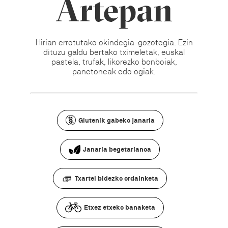
Artepan
Hirian errotutako okindegia-gozotegia. Ezin
dituzu galdu bertako tximeletak, euskal
pastela, trufak, likorezko bonboiak,
panetoneak edo ogiak.
Glutenik gabeko janaria
Janaria begetarianoa
Txartel bidezko ordainketa
Etxez etxeko banaketa