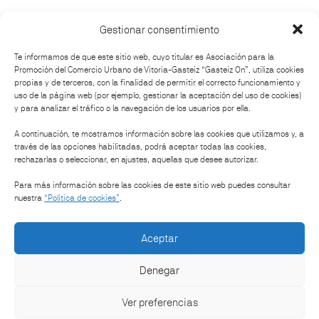
Gestionar consentimiento
¿Cómo llegar?
Te informamos de que este sitio web, cuyo titular es Asociación para la
Promoción del Comercio Urbano de Vitoria-Gasteiz “Gasteiz On”, utiliza cookies
propias y de terceros, con la finalidad de permitir el correcto funcionamiento y
uso de la página web (por ejemplo, gestionar la aceptación del uso de cookies)
y para analizar el tráfico o la navegación de los usuarios por ella.
Organiza:
A continuación, te mostramos información sobre las cookies que utilizamos y, a
través de las opciones habilitadas, podrá aceptar todas las cookies,
rechazarlas o seleccionar, en ajustes, aquellas que desee autorizar.
Patrocinan:
Para más información sobre las cookies de este sitio web puedes consultar
nuestra
“Política de cookies”
.
Aceptar
Denegar
Ver preferencias
-
Bases legales
Política de cookies