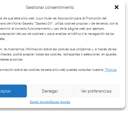
Gestionar consentimiento
 de que este sitio web, cuyo titular es Asociación para la Promoción del
no de Vitoria-Gasteiz “Gasteiz On”, utiliza cookies propias y de terceros, con la
legar?
permitir el correcto funcionamiento y uso de la página web (por ejemplo,
aceptación del uso de cookies) y para analizar el tráfico o la navegación de los
lla.
n, te mostramos información sobre las cookies que utilizamos y, a través de las
litadas, podrá aceptar todas las cookies, rechazarlas o seleccionar, en ajustes,
desee autorizar.
ormación sobre las cookies de este sitio web puedes consultar nuestra
“Política
ceptar
Denegar
Ver preferencias
Bases legales
Bases legales
Síguenos en: