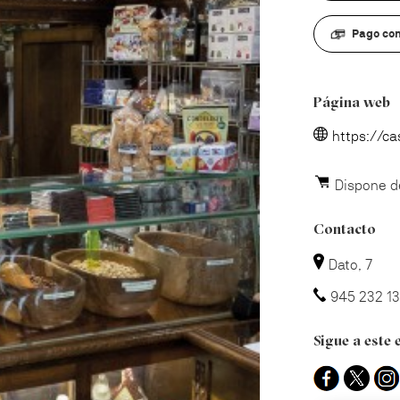
Pago con
Página web
https://c
Dispone d
Contacto
Dato, 7
945 232 1
Sigue a este 