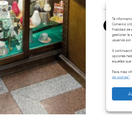
Te informamos
Comercio Urba
¿Cómo l
finalidad de 
gestionar la 
usuarios por e
A continuació
opciones habi
aquellas que 
Para más inf
de cookies”
.
A
Restaurantes