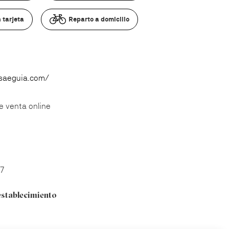
 tarjeta
Reparto a domicilio
asaeguia.com/
e venta online
37
establecimiento