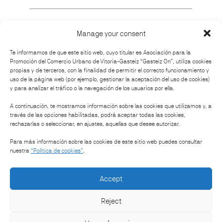
Manage your consent
How to get there
Te informamos de que este sitio web, cuyo titular es Asociación para la
Promoción del Comercio Urbano de Vitoria-Gasteiz “Gasteiz On”, utiliza cookies
propias y de terceros, con la finalidad de permitir el correcto funcionamiento y
uso de la página web (por ejemplo, gestionar la aceptación del uso de cookies)
y para analizar el tráfico o la navegación de los usuarios por ella.
Organised by:
A continuación, te mostramos información sobre las cookies que utilizamos y, a
través de las opciones habilitadas, podrá aceptar todas las cookies,
rechazarlas o seleccionar, en ajustes, aquellas que desee autorizar.
Sponsored by:
Para más información sobre las cookies de este sitio web puedes consultar
nuestra
“Política de cookies”
.
Accept
Reject