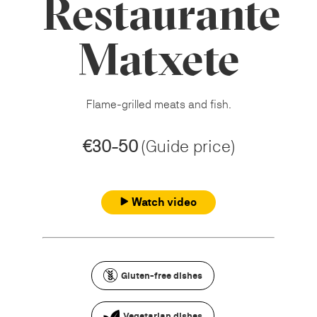
Restaurante
Matxete
Flame-grilled meats and fish.
€30-50
(Guide price)
Watch video
Gluten-free dishes
Vegetarian dishes