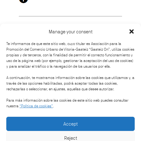
Manage your consent
How to get there
Te informamos de que este sitio web, cuyo titular es Asociación para la
Promoción del Comercio Urbano de Vitoria-Gasteiz “Gasteiz On”, utiliza cookies
propias y de terceros, con la finalidad de permitir el correcto funcionamiento y
uso de la página web (por ejemplo, gestionar la aceptación del uso de cookies)
y para analizar el tráfico o la navegación de los usuarios por ella.
Organised by:
A continuación, te mostramos información sobre las cookies que utilizamos y, a
través de las opciones habilitadas, podrá aceptar todas las cookies,
rechazarlas o seleccionar, en ajustes, aquellas que desee autorizar.
Sponsored by:
Para más información sobre las cookies de este sitio web puedes consultar
nuestra
“Política de cookies”
.
Accept
Reject