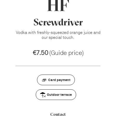
HF
Screwdriver
Vodka with freshly-squeezed orange juice and
our special touch.
€7.50
(Guide price)
Card payment
Outdoor terrace
Contact