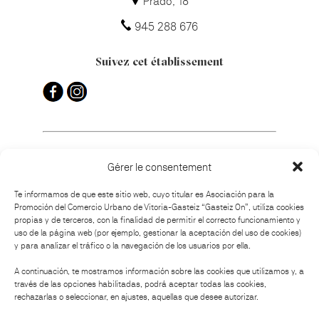
Prado, 18
945 288 676
Suivez cet établissement
Gérer le consentement
Comment s'y rendre ?
Te informamos de que este sitio web, cuyo titular es Asociación para la
Promoción del Comercio Urbano de Vitoria-Gasteiz “Gasteiz On”, utiliza cookies
propias y de terceros, con la finalidad de permitir el correcto funcionamiento y
uso de la página web (por ejemplo, gestionar la aceptación del uso de cookies)
y para analizar el tráfico o la navegación de los usuarios por ella.
Organisation :
A continuación, te mostramos información sobre las cookies que utilizamos y, a
través de las opciones habilitadas, podrá aceptar todas las cookies,
rechazarlas o seleccionar, en ajustes, aquellas que desee autorizar.